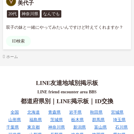
美代子
20代
神奈川県
なんでも
双子の妹と一緒にやってみたいんですけど叶えてくれますか？
ID検索
ホーム
LINE友達地域別掲示板
LINE friend encounter area BBS
都道府県別｜LINE掲示板｜ID交換
全国
北海道
青森県
岩手県
秋田県
宮城県
山形県
福島県
茨城県
栃木県
群馬県
埼玉県
千葉県
東京都
神奈川県
新潟県
富山県
石川県