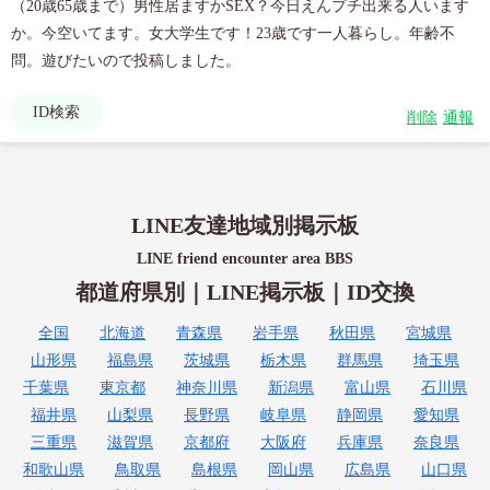
（20歳65歳まで）男性居ますかSEX？今日えんプチ出来る人います
か。今空いてます。女大学生です！23歳です一人暮らし。年齢不
問。遊びたいので投稿しました。
ID検索
削除
通報
LINE友達地域別掲示板
LINE friend encounter area BBS
都道府県別｜LINE掲示板｜ID交換
全国
北海道
青森県
岩手県
秋田県
宮城県
山形県
福島県
茨城県
栃木県
群馬県
埼玉県
千葉県
東京都
神奈川県
新潟県
富山県
石川県
福井県
山梨県
長野県
岐阜県
静岡県
愛知県
三重県
滋賀県
京都府
大阪府
兵庫県
奈良県
和歌山県
鳥取県
島根県
岡山県
広島県
山口県