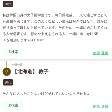
20代
私は韓国出身の女子留学生です。毎日帰宅後、一人で過ごすととて
も孤独を感じます。このような寂しい生活は好きではなく、誰かに
寄り添ってほしいと願っています。そのため、一緒に過ごしてくれ
る人が必要です。慰めや支えをくれる人、一緒に過ごせLINE—— 
IDを追加します:@431fcgiz
ID検索
削除
通報
08月08日
【北海道】 敦子
20代
そんなに大したことないけどそれでもいいなら見せるよ
ID検索
削除
通報