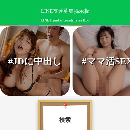
LINE友達募集掲示板
LINE friend encounter area BBS
#JDに中出し
#ママ活SE
検索