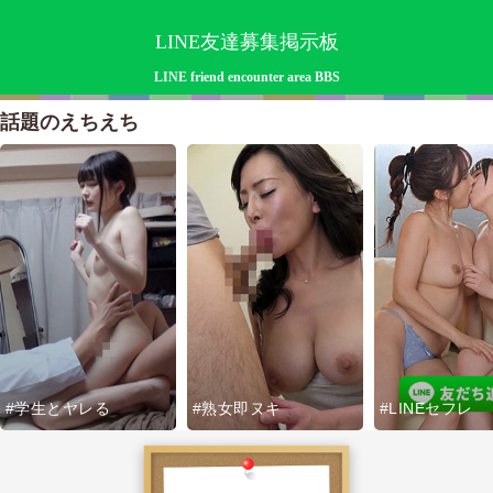
LINE友達募集掲示板
LINE friend encounter area BBS
話題のえちえち
#学生とヤレる
#熟女即ヌキ
#LINEセフレ