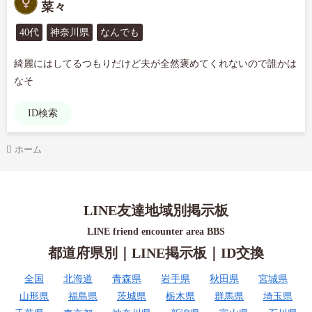
菜々
40代
神奈川県
なんでも
綺麗にはしてるつもりだけど夫が全然褒めてくれないので誰かは
なそ
ID検索
ホーム
LINE友達地域別掲示板
LINE friend encounter area BBS
都道府県別｜LINE掲示板｜ID交換
全国
北海道
青森県
岩手県
秋田県
宮城県
山形県
福島県
茨城県
栃木県
群馬県
埼玉県