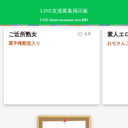
LINE友達募集掲示板
LINE friend encounter area BBS
ご近所熟女
素人エ