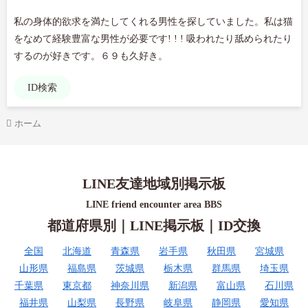
私の身体的欲求を満たしてくれる男性を探していました。私は猫
をなめて経験豊富な男性が必要です! ! ! 吸われたり舐められたり
するのが好きです。６９も久好き。
ID検索
ホーム
LINE友達地域別掲示板
LINE friend encounter area BBS
都道府県別｜LINE掲示板｜ID交換
全国
北海道
青森県
岩手県
秋田県
宮城県
山形県
福島県
茨城県
栃木県
群馬県
埼玉県
千葉県
東京都
神奈川県
新潟県
富山県
石川県
福井県
山梨県
長野県
岐阜県
静岡県
愛知県