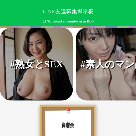
LINE友達募集掲示板
LINE friend encounter area BBS
#熟女とSEX
#素人のマン
削除