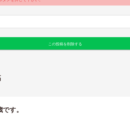
稿
歳です。