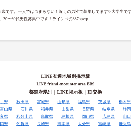
️23歳です。一人ではつまらない！近くの男性で募集してます✨大学生で
LINE友達地域別掲示板
LINE friend encounter area BBS
都道府県別｜LINE掲示板｜ID交換
手県
秋田県
宮城県
山形県
福島県
茨城県
栃木県
富山県
石川県
福井県
山梨県
長野県
岐阜県
静岡
良県
和歌山県
鳥取県
島根県
岡山県
広島県
山口
岡県
佐賀県
長崎県
熊本県
大分県
宮崎県
鹿児島