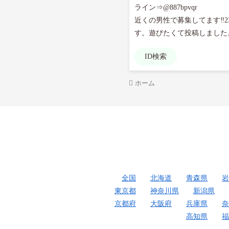
ライン⇒@887bpvqr

近くの男性で募集してます‼
ID検索
ホーム
全国
北海道
青森県
岩
東京都
神奈川県
新潟県
京都府
大阪府
兵庫県
奈
高知県
福