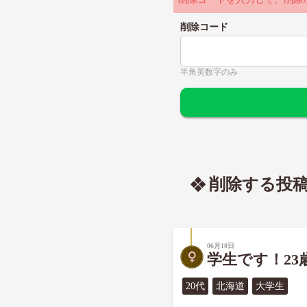
削除コード
半角英数字のみ
削除する投
06月10日
学生です！23
20代
北海道
大学生