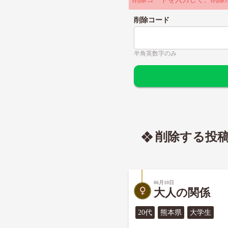
削除コード
半角英数字のみ
削除する投
06月10日
大人の関係
20代
熊本県
大学生