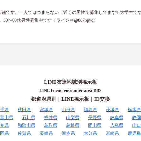
️23歳です。一人ではつまらない！近くの男性で募集してます✨大学生で
LINE友達地域別掲示板
LINE friend encounter area BBS
都道府県別｜LINE掲示板｜ID交換
手県
秋田県
宮城県
山形県
福島県
茨城県
栃木県
富山県
石川県
福井県
山梨県
長野県
岐阜県
静岡
良県
和歌山県
鳥取県
島根県
岡山県
広島県
山口
岡県
佐賀県
長崎県
熊本県
大分県
宮崎県
鹿児島