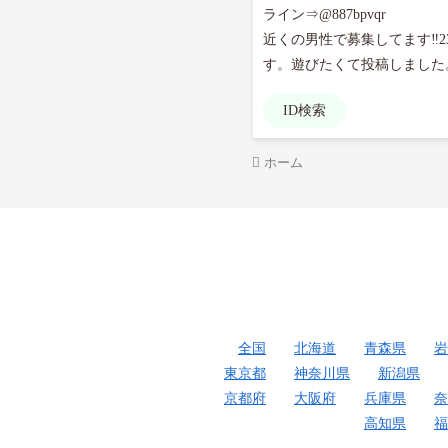
ライン⇒@887bpvqr

近くの男性で募集してます‼
ID検索
ホーム
全国
北海道
青森県
岩
東京都
神奈川県
新潟県
京都府
大阪府
兵庫県
奈
高知県
福