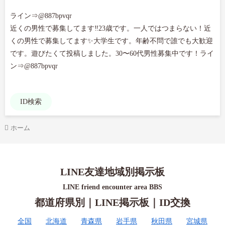
ライン⇒@887bpvqr

近くの男性で募集してます‼️23歳です。一人ではつまらない！近
くの男性で募集してます✨大学生です。年齢不問で誰でも大歓迎
です。遊びたくて投稿しました。30〜60代男性募集中です！ライ
ン⇒@887bpvqr

ID検索
ホーム
LINE友達地域別掲示板
LINE friend encounter area BBS
都道府県別｜LINE掲示板｜ID交換
全国
北海道
青森県
岩手県
秋田県
宮城県