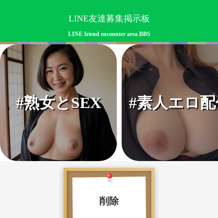
LINE友達募集掲示板
LINE friend encounter area BBS
#熟女とSEX
#素人エロ配
削除