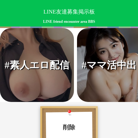
LINE友達募集掲示板
LINE friend encounter area BBS
#素人エロ配信
#ママ活中出
削除