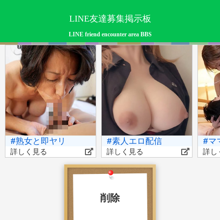
LINE友達募集掲示板
LINE friend encounter area BBS
#熟女と即ヤリ
#素人エロ配信
#マ
詳しく見る
詳しく見る
詳し
削除