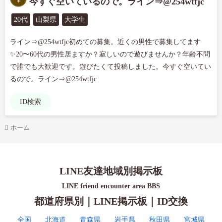
今すぐ空いているので。ライン⇒@254wtfjc
20代
山梨県
大学生
ライン⇒@254wtfjc初めての募集。近くの男性で募集してます
✨20〜60代の男性居ますか？寂しいので遊びませんか？年齢不問
で誰でも大歓迎です。遊びたくて投稿しました。今すぐ空いてい
るので。ライン⇒@254wtfjc
ID検索
ホーム
LINE友達地域別掲示板
LINE friend encounter area BBS
都道府県別｜LINE掲示板｜ID交換
全国
北海道
青森県
岩手県
秋田県
宮城県