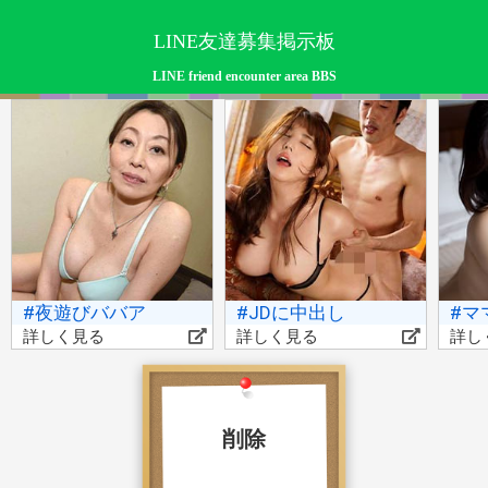
LINE友達募集掲示板
LINE friend encounter area BBS
#夜遊びババア
#JDに中出し
#マ
詳しく見る
詳しく見る
詳し
削除