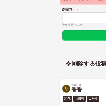
削除コード
半角英数字のみ
削除する投
06月17日
香香
20代
山形県
大学生