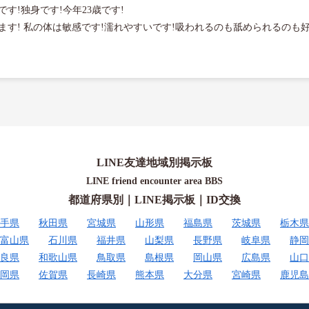
!独身です!今年23歳です!

す! 私の体は敏感です!濡れやすいです!吸われるのも舐められるのも好
LINE友達地域別掲示板
LINE friend encounter area BBS
都道府県別｜LINE掲示板｜ID交換
手県
秋田県
宮城県
山形県
福島県
茨城県
栃木県
富山県
石川県
福井県
山梨県
長野県
岐阜県
静岡
良県
和歌山県
鳥取県
島根県
岡山県
広島県
山口
岡県
佐賀県
長崎県
熊本県
大分県
宮崎県
鹿児島