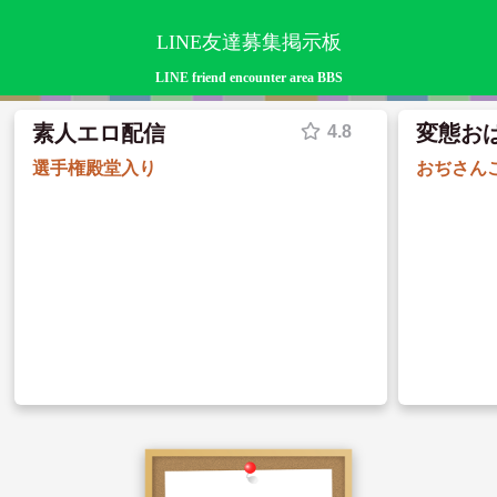
LINE友達募集掲示板
LINE friend encounter area BBS
素人エロ配信
変態お