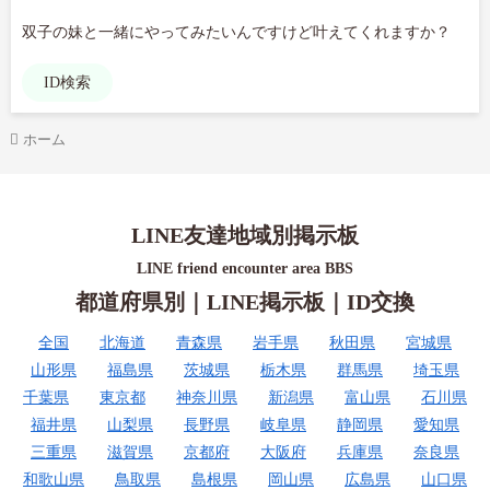
双子の妹と一緒にやってみたいんですけど叶えてくれますか？
ID検索
ホーム
LINE友達地域別掲示板
LINE friend encounter area BBS
都道府県別｜LINE掲示板｜ID交換
全国
北海道
青森県
岩手県
秋田県
宮城県
山形県
福島県
茨城県
栃木県
群馬県
埼玉県
千葉県
東京都
神奈川県
新潟県
富山県
石川県
福井県
山梨県
長野県
岐阜県
静岡県
愛知県
三重県
滋賀県
京都府
大阪府
兵庫県
奈良県
和歌山県
鳥取県
島根県
岡山県
広島県
山口県