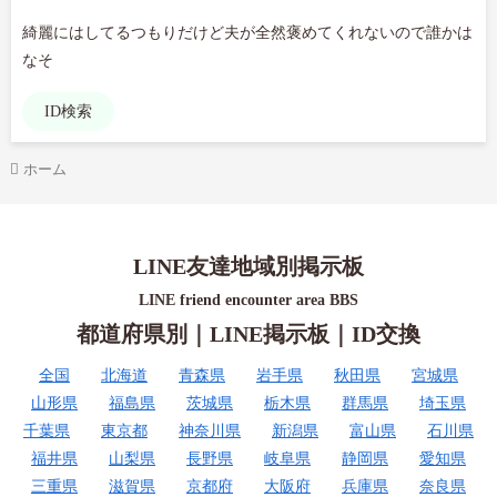
綺麗にはしてるつもりだけど夫が全然褒めてくれないので誰かは
なそ
ID検索
ホーム
LINE友達地域別掲示板
LINE friend encounter area BBS
都道府県別｜LINE掲示板｜ID交換
全国
北海道
青森県
岩手県
秋田県
宮城県
山形県
福島県
茨城県
栃木県
群馬県
埼玉県
千葉県
東京都
神奈川県
新潟県
富山県
石川県
福井県
山梨県
長野県
岐阜県
静岡県
愛知県
三重県
滋賀県
京都府
大阪府
兵庫県
奈良県