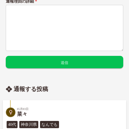
通報理由の詳細
＊
通報する投稿
05月03日
菜々
40代
神奈川県
なんでも