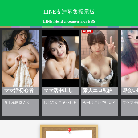
LINE友達募集掲示板
LINE friend encounter area BBS
ママ活初心者
ママ活中出し
素人エロ配信
即会い