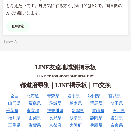
も考えたいです。外見気にする方やお金目的はNGで。関東圏の
方でお願いします。
ID検索
ホーム
LINE友達地域別掲示板
LINE friend encounter area BBS
都道府県別｜LINE掲示板｜ID交換
全国
北海道
青森県
岩手県
秋田県
宮城県
山形県
福島県
茨城県
栃木県
群馬県
埼玉県
千葉県
東京都
神奈川県
新潟県
富山県
石川県
福井県
山梨県
長野県
岐阜県
静岡県
愛知県
三重県
滋賀県
京都府
大阪府
兵庫県
奈良県