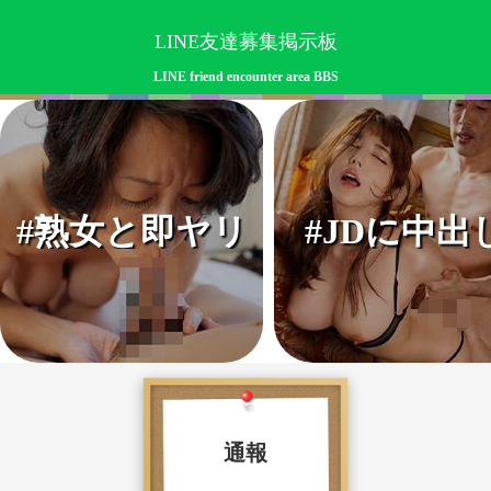
LINE友達募集掲示板
LINE friend encounter area BBS
#熟女と即ヤリ
#JDに中出
通報