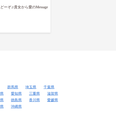
ーぞ♫貴女から愛のMessage
群馬県
埼玉県
千葉県
県
愛知県
三重県
滋賀県
県
徳島県
香川県
愛媛県
県
沖縄県