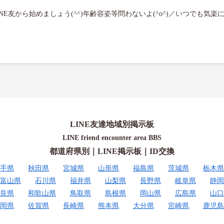
E友から始めましょう(^^)年齢容姿等問わないよ(^o^)／いつでも気楽にど
LINE友達地域別掲示板
LINE friend encounter area BBS
都道府県別｜LINE掲示板｜ID交換
手県
秋田県
宮城県
山形県
福島県
茨城県
栃木県
富山県
石川県
福井県
山梨県
長野県
岐阜県
静岡
良県
和歌山県
鳥取県
島根県
岡山県
広島県
山口
岡県
佐賀県
長崎県
熊本県
大分県
宮崎県
鹿児島