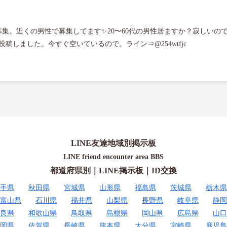
めての募集。近くの男性で募集してます✨20〜60代の男性居ますか？寂しい
稿しました。今すぐ空いているので。ライン⇒@254wtfjc
LINE友達地域別掲示板
LINE friend encounter area BBS
都道府県別｜LINE掲示板｜ID交換
手県
秋田県
宮城県
山形県
福島県
茨城県
栃木県
富山県
石川県
福井県
山梨県
長野県
岐阜県
静岡
良県
和歌山県
鳥取県
島根県
岡山県
広島県
山口
岡県
佐賀県
長崎県
熊本県
大分県
宮崎県
鹿児島