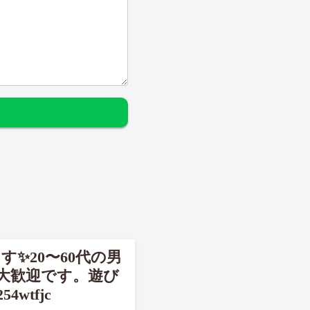
す✨20〜60代の男
大歓迎です。遊び
tfjc