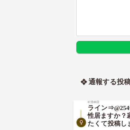
通報する投
07月08日
ライン⇒@25
性居ますか？
たくて投稿しま