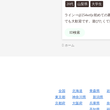
20代
山梨県
大学生
ライン⇒@254wtfjc初
でも大歓迎です。遊びたくて投
ID検索
ホーム
全国
北海道
青森県
岩
東京都
神奈川県
新潟県
京都府
大阪府
兵庫県
奈
高知県
福