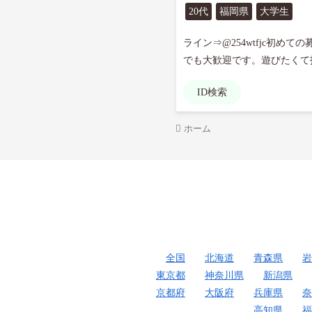
20代
福岡県
大学生
ライン⇒@254wtfjc初
でも大歓迎です。遊びたくて投
ID検索
ホーム
全国
北海道
青森県
岩
東京都
神奈川県
新潟県
京都府
大阪府
兵庫県
奈
高知県
福