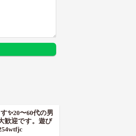
す✨20〜60代の男
大歓迎です。遊び
tfjc