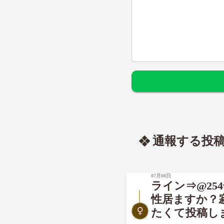
通報する投
07月08日
ライン⇒@25
性居ますか？
たくて投稿しま