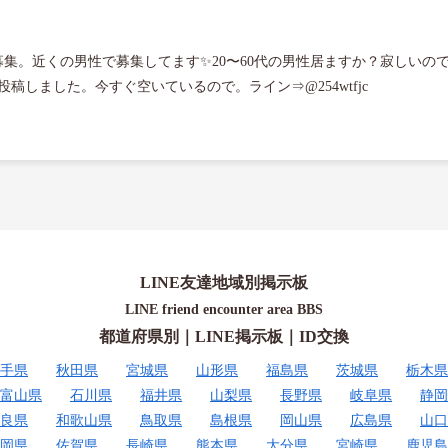
めての募集。近くの男性で募集してます✨20〜60代の男性居ますか？寂しい
稿しました。今すぐ空いているので。ライン⇒@254wtfjc
LINE友達地域別掲示板
LINE friend encounter area BBS
都道府県別｜LINE掲示板｜ID交換
手県
秋田県
宮城県
山形県
福島県
茨城県
栃木県
富山県
石川県
福井県
山梨県
長野県
岐阜県
静岡
良県
和歌山県
鳥取県
島根県
岡山県
広島県
山口
岡県
佐賀県
長崎県
熊本県
大分県
宮崎県
鹿児島