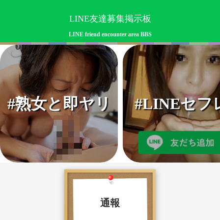
LINE友達募集掲示板
LINE friend encounter area BBS
#熟女と即ヤリ
#LINEセフ
通報