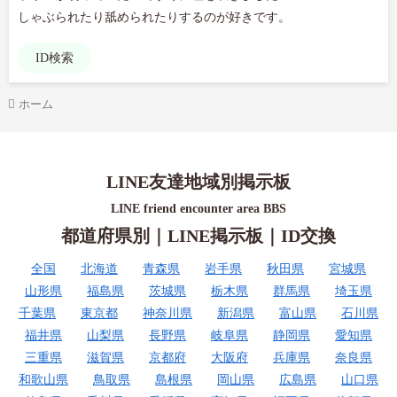
しゃぶられたり舐められたりするのが好きです。
ID検索
ホーム
LINE友達地域別掲示板
LINE friend encounter area BBS
都道府県別｜LINE掲示板｜ID交換
全国
北海道
青森県
岩手県
秋田県
宮城県
山形県
福島県
茨城県
栃木県
群馬県
埼玉県
千葉県
東京都
神奈川県
新潟県
富山県
石川県
福井県
山梨県
長野県
岐阜県
静岡県
愛知県
三重県
滋賀県
京都府
大阪府
兵庫県
奈良県
和歌山県
鳥取県
島根県
岡山県
広島県
山口県