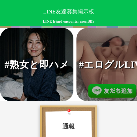
LINE友達募集掲示板
LINE friend encounter area BBS
#熟女と即ハメ
#エログルLI
通報