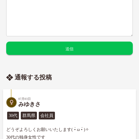
通報する投稿
07月03日
みゆきさ
30代
群馬県
会社員
どうぞよろしくお願いいたします( •̀ ω •́ )✧

30代の独身女性です
