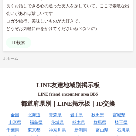
長くお話しできる心の通った友人を探していて、ここで素敵な出
会いがあれば嬉しいです

ヨガや旅行、美味しいものが大好きで、

どうぞお気軽に声をかけてくださいねヾ(≧▽≦*)
ID検索
ホーム
LINE友達地域別掲示板
LINE friend encounter area BBS
都道府県別｜LINE掲示板｜ID交換
全国
北海道
青森県
岩手県
秋田県
宮城県
山形県
福島県
茨城県
栃木県
群馬県
埼玉県
千葉県
東京都
神奈川県
新潟県
富山県
石川県